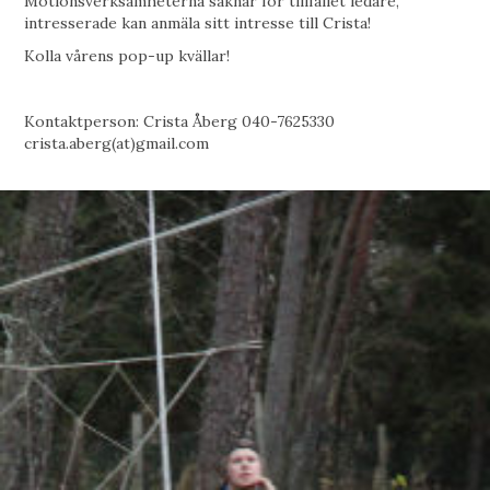
Motionsverksamheterna saknar för tillfället ledare,
intresserade kan anmäla sitt intresse till Crista!
Kolla vårens pop-up kvällar!
Kontaktperson: Crista Åberg 040-7625330
crista.aberg(at)gmail.com