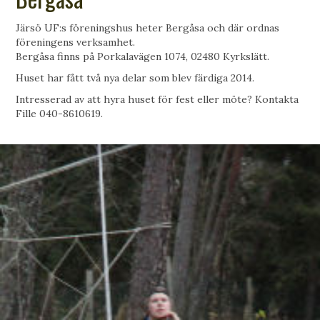
Järsö UF:s föreningshus heter Bergåsa och där ordnas
föreningens verksamhet.
Bergåsa finns på Porkalavägen 1074, 02480 Kyrkslätt.
Huset har fått två nya delar som blev färdiga 2014.
Intresserad av att hyra huset för fest eller möte? Kontakta
Fille 040-8610619.